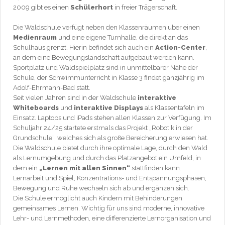
2009 gibt es einen
Schülerhort
in freier Trägerschaft.
Die Waldschule verfügt neben den Klassenräumen über einen
Medienraum
und eine eigene Turnhalle, die direkt an das
Schulhaus grenzt. Hierin befindet sich auch ein
Action-Center
,
an dem eine Bewegungslandschaft aufgebaut werden kann.
Sportplatz und Waldspielplatz sind in unmittelbarer Nähe der
Schule, der Schwimmunterricht in Klasse 3 findet ganzjährig im
Adolf-Ehrmann-Bad statt.
Seit vielen Jahren sind in der Waldschule
interaktive
Whiteboards
und
interaktive Displays
als Klassentafeln im
Einsatz. Laptops und iPads stehen allen Klassen zur Verfügung. Im
Schuljahr 24/25 startete erstmals das Projekt „Robotik in der
Grundschule“, welches sich als große Bereicherung erwiesen hat.
Die Waldschule bietet durch ihre optimale Lage, durch den Wald
als Lernumgebung und durch das Platzangebot ein Umfeld, in
dem ein
„Lernen mit allen Sinnen“
stattfinden kann.
Lernarbeit und Spiel, Konzentrations- und Entspannungsphasen,
Bewegung und Ruhe wechseln sich ab und ergänzen sich.
Die Schule ermöglicht auch Kindern mit Behinderungen
gemeinsames Lernen. Wichtig für uns sind moderne, innovative
Lehr- und Lernmethoden, eine differenzierte Lernorganisation und