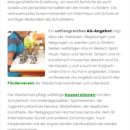
eine ganzheitliche Erziehung, um sowohl fachliche als auch
soziale und personelle Kompetenzen der Kinder zu fördern. Die
vertrauensvolle Zusammenarbeit von Elternhaus und Schule ist
wichtiger Bestandteil des Schullebens.
Ein
umfangreiches
AG-Angebot
trägt
dazu bei, Interessen, Begabungen und
Neigungen zu wecken und zu fördern.
Neben vielfältigen AGs im Bereich Sport,
Musik, Natur und Technik, Schach und im
künstlerisch-musischen Bereich wird für
die Klassen 3 und 4 auch ein Englisch-
Unterricht in AG-Form angeboten. Dieses
umfassende AG-Angebot wird durch den
Förderverein
der Waldschule koordiniert und unterstützt.
Die Waldschule pflegt vielfältige
Kooperationen
mit dem
Schülerhort, mit Kindertagesstätten, Sportvereinen, der
Jugendmusikschule Neureut, Bibliotheken, der staatlichen
Kunsthalle, der Pädagogischen Hochschule Karlsruhe, dem IB
(Internationaler Bund) und anderen Einrichtungen. Auch
Kooperationen mit der angrenzenden Hardtwaldschule werden
wahrgenommen.