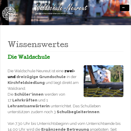
-
Was Sie schon immer über uns wissen wollten…
Waldschule-Neureut
Wissenswertes
Die Waldschule
Die Waldschule Neureut ist eine
zwei-
und
dreizügige Grundschule
in der
Kirchfeldsiedlung
und liegt direkt am
Waldrand.
Die
Schüler*innen
werden von
17
Lehrkräften
und 1
Lehramtsanwärterin
unterrichtet. Das Schulleben
unterstützen zudem noch 3
SchulbegleiterInnen
.
Von 7.30 Uhr bis Unterrichtsbeginn und vom Unterrichtsende bis
14.00 Uhr wird die
Ergänzende Betreuung
angeboten. Seit